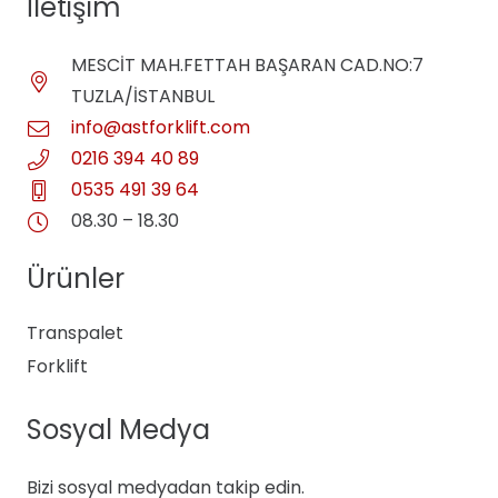
İletişim
MESCİT MAH.FETTAH BAŞARAN CAD.NO:7
TUZLA/İSTANBUL
info@astforklift.com
0216 394 40 89
0535 491 39 64
08.30 – 18.30
Ürünler
Transpalet
Forklift
Sosyal Medya
Bizi sosyal medyadan takip edin.