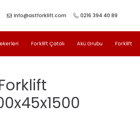
info@astforklift.com
0216 394 40 89
Tekerleri
Forklift Çatalı
Akü Grubu
Forklift
orklift
100x45x1500