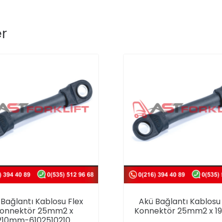
er
Bağlantı Kablosu Flex
Akü Bağlantı Kablosu 
onnektör 25mm2 x
Konnektör 25mm2 x 
210mm-6102510210