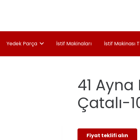
Yedek Parça
İstif Makinaları
İstif Makinası 
41 Ayna F
Çatalı-
Fiyat teklifi alın