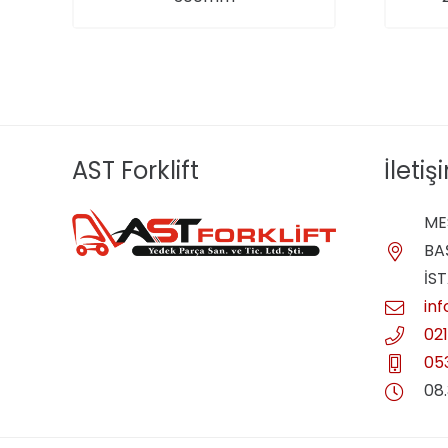
AST Forklift
İletiş
ME
BA
İS
in
02
05
08.