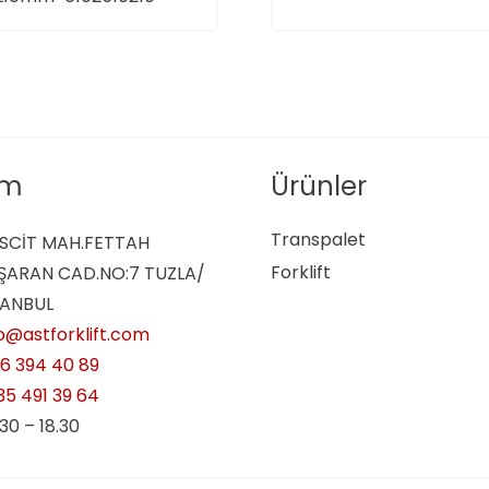
im
Ürünler
Transpalet
SCİT MAH.FETTAH
Forklift
ŞARAN CAD.NO:7 TUZLA/
TANBUL
fo@astforklift.com
16 394 40 89
35 491 39 64
30 – 18.30