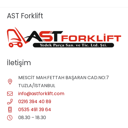
AST Forklift
İletişim
MESCİT MAH.FETTAH BAŞARAN CAD.NO:7
TUZLA/İSTANBUL
info@astforklift.com
0216 394 40 89
0535 491 39 64
08.30 – 18.30