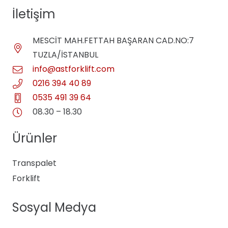
İletişim
MESCİT MAH.FETTAH BAŞARAN CAD.NO:7
TUZLA/İSTANBUL
info@astforklift.com
0216 394 40 89
0535 491 39 64
08.30 – 18.30
Ürünler
Transpalet
Forklift
Sosyal Medya