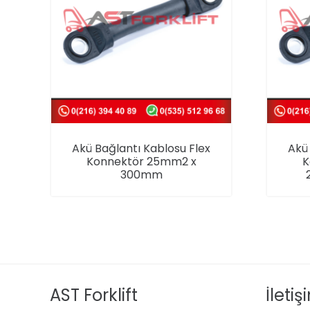
Akü Bağlantı Kablosu Flex
Akü 
Konnektör 25mm2 x
K
300mm
AST Forklift
İletiş