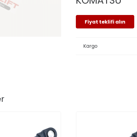
KOMATSU
Fiyat teklifi alın
Kargo
er